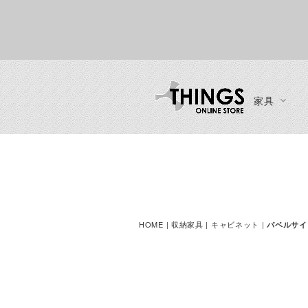
家具
カーテン・ブラインド
ソファ
インテリア
ブランド一覧
ご利用ガイド
チェア
一人掛けソファ
時計
ご注文方法
ダイニングチェア
二人掛けソファ
ディスプレイ収納
お支払い方法
ラウンジチェア
三人掛けソファ
ミラー
送料・お届け方法
ベンチ
HOME
|
収納家具
| キャビネット |
バベルサイ
カウチソファ・コーナーソフ
ファン・シーリングファン
製品保証
スツール
ァ
カウンターチェア
ソファスツール・ソファオッ
ースツール
トマン
デスクチェア