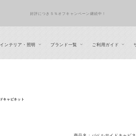
好評につき５％オフキャンペーン継続中！
インテリア・照明
ブランド一覧
ご利用ガイド
インテリアコーディネート
照明
テーブル
about us
収納家具
ペンダントランプ
ダイニングテーブル
プライバシーポリシー
テレビボ
フロアランプ
リビングテーブル
特定商取引法に基づく表示
デスク
テーブルランプ
サイドテーブル
事業概要
カップボ
ドキャビネット
シーリングランプ・ダクトレール・スポットライト
カウンターテーブル
キャビネ
・カウンタ
シェルフ
チェスト
ハンガー
商品名：バベルサイドキャビ