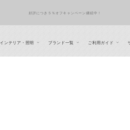
好評につき５％オフキャンペーン継続中！
インテリア・照明
ブランド一覧
ご利用ガイド
インテリアコーディネート
照明
テーブル
about us
収納家具
ペンダントランプ
ダイニングテーブル
プライバシーポリシー
テレビボ
フロアランプ
リビングテーブル
特定商取引法に基づく表示
デスク
テーブルランプ
サイドテーブル
事業概要
カップボ
シーリングランプ・ダクトレール・スポットライト
カウンターテーブル
キャビネ
・カウンタ
シェルフ
チェスト
ハンガー