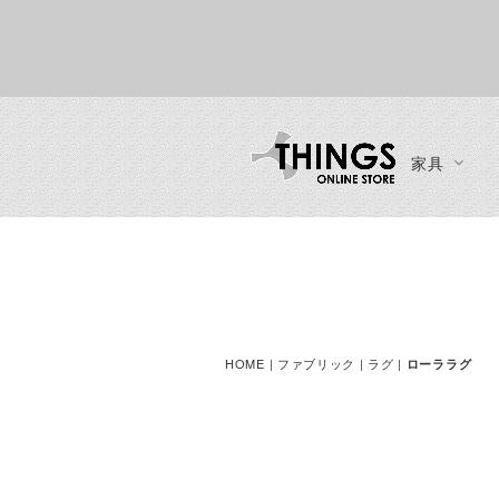
家具
カーテン・ブラインド
ソファ
インテリア
ブランド一覧
ご利用ガイド
チェア
一人掛けソファ
時計
ご注文方法
ダイニングチェア
二人掛けソファ
ディスプレイ収納
お支払い方法
ラウンジチェア
三人掛けソファ
ミラー
送料・お届け方法
ベンチ
HOME
|
ファブリック
|
ラグ
|
ローララグ
カウチソファ・コーナーソフ
ファン・シーリングファン
製品保証
スツール
ァ
カウンターチェア
ソファスツール・ソファオッ
ースツール
トマン
デスクチェア