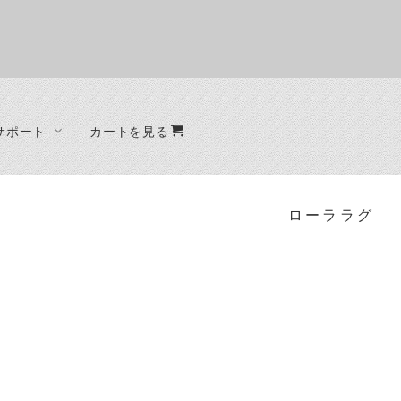
サポート
カートを見る
オーダー制作
ファブリック
ベッド
ード
ラグ
ベッドフレーム
ローララグ
クッション
ード
ット
ラック