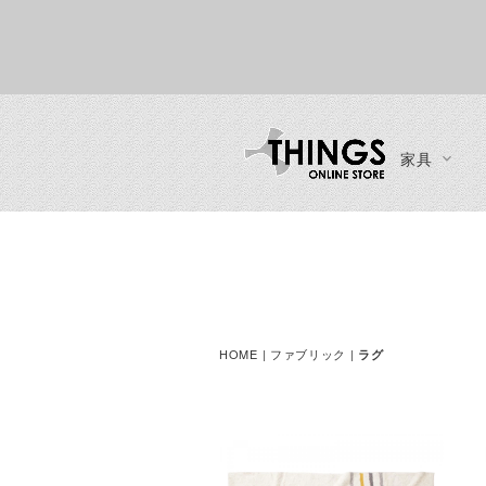
家具
カーテン・ブラインド
ソファ
インテリア
ブランド一覧
ご利用ガイド
チェア
一人掛けソファ
時計
ご注文方法
ダイニングチェア
二人掛けソファ
ディスプレイ収納
お支払い方法
ラウンジチェア
三人掛けソファ
ミラー
送料・お届け方法
ベンチ
HOME
| ファブリック |
ラグ
カウチソファ・コーナーソフ
ファン・シーリングファン
製品保証
スツール
ァ
カウンターチェア
ソファスツール・ソファオッ
ースツール
トマン
デスクチェア