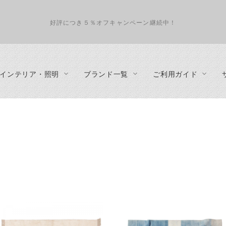
好評につき５％オフキャンペーン継続中！
インテリア・照明
ブランド一覧
ご利用ガイド
インテリアコーディネート
照明
テーブル
about us
収納家具
ペンダントランプ
ダイニングテーブル
プライバシーポリシー
テレビボ
フロアランプ
リビングテーブル
特定商取引法に基づく表示
デスク
テーブルランプ
サイドテーブル
事業概要
カップボ
シーリングランプ・ダクトレール・スポットライト
カウンターテーブル
キャビネ
・カウンタ
シェルフ
チェスト
ハンガー