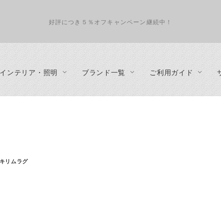
好評につき５％オフキャンペーン継続中！
インテリア・照明
ブランド一覧
ご利用ガイド
インテリアコーディネート
照明
テーブル
about us
収納家具
ペンダントランプ
ダイニングテーブル
プライバシーポリシー
テレビボ
フロアランプ
リビングテーブル
特定商取引法に基づく表示
デスク
テーブルランプ
サイドテーブル
事業概要
カップボ
キリムラグ
シーリングランプ・ダクトレール・スポットライト
カウンターテーブル
キャビネ
・カウンタ
シェルフ
チェスト
ハンガー