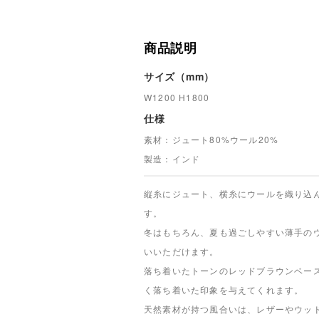
商品説明
サイズ（mm）
W1200 H1800
仕様
素材：ジュート8
0%ウール20%
製造：インド
縦糸にジュート、横糸にウールを織り込
す。
冬はもちろん、夏も過ごしやすい薄手の
いいただけます。
落ち着いたトーンのレッドブラウンベー
く落ち着いた印象を与えてくれます。
天然素材が持つ風合いは、レザーやウッ