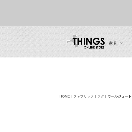
家具
カーテン・ブラインド
ソファ
インテリア
ブランド一覧
ご利用ガイド
チェア
一人掛けソファ
時計
ご注文方法
ダイニングチェア
二人掛けソファ
ディスプレイ収納
お支払い方法
ラウンジチェア
三人掛けソファ
ミラー
送料・お届け方法
ベンチ
HOME
|
ファブリック
|
ラグ
|
ウールジュート
カウチソファ・コーナーソフ
ファン・シーリングファン
製品保証
スツール
ァ
カウンターチェア
ソファスツール・ソファオッ
ースツール
トマン
デスクチェア