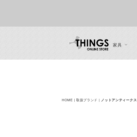
家具
カーテン・ブラインド
ソファ
インテリア
ブランド一覧
ご利用ガイド
チェア
一人掛けソファ
時計
ご注文方法
ダイニングチェア
二人掛けソファ
ディスプレイ収納
お支払い方法
ラウンジチェア
三人掛けソファ
ミラー
送料・お届け方法
ベンチ
HOME
| 取扱ブランド |
ノットアンティークス
カウチソファ・コーナーソフ
ファン・シーリングファン
製品保証
スツール
ァ
カウンターチェア
ソファスツール・ソファオッ
ースツール
トマン
デスクチェア