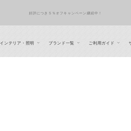
好評につき５％オフキャンペーン継続中！
インテリア・照明
ブランド一覧
ご利用ガイド
インテリアコーディネート
照明
テーブル
about us
収納家具
ペンダントランプ
ダイニングテーブル
プライバシーポリシー
テレビボ
フロアランプ
リビングテーブル
特定商取引法に基づく表示
デスク
テーブルランプ
サイドテーブル
事業概要
カップボ
シーリングランプ・ダクトレール・スポットライト
カウンターテーブル
キャビネ
・カウンタ
シェルフ
チェスト
ハンガー