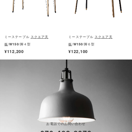
ミーステーブル
スクエア天
ミーステーブル
スクエア天
板
/
/脚４型
板
/
/脚６型
W150
W150
¥112,200
¥122,100
お電話でのお問い合わせ