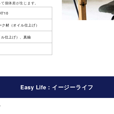
って個体差が生じます。
H710
ーク材（オイル仕上げ）
イル仕上げ）
、真鍮
Easy Life：イージーライフ
。