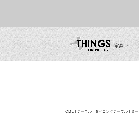
家具
カーテン・ブラインド
ソファ
インテリア
ブランド一覧
ご利用ガイド
チェア
一人掛けソファ
時計
ご注文方法
ダイニングチェア
二人掛けソファ
ディスプレイ収納
お支払い方法
ラウンジチェア
三人掛けソファ
ミラー
送料・お届け方法
ベンチ
カウチソファ・コーナーソフ
ファン・シーリングファン
製品保証
スツール
HOME
|
テーブル
|
ダイニングテーブル
|
ミー
ァ
カウンターチェア
ソファスツール・ソファオッ
ースツール
トマン
デスクチェア