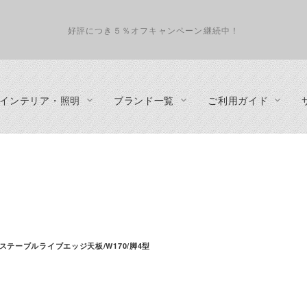
好評につき５％オフキャンペーン継続中！
インテリア・照明
ブランド一覧
ご利用ガイド
インテリアコーディネート
照明
テーブル
about us
収納家具
ペンダントランプ
ダイニングテーブル
プライバシーポリシー
テレビボ
フロアランプ
リビングテーブル
特定商取引法に基づく表示
デスク
テーブルランプ
サイドテーブル
事業概要
カップボ
シーリングランプ・ダクトレール・スポットライト
カウンターテーブル
キャビネ
ステーブルライブエッジ天板/W170/脚4型
・カウンタ
シェルフ
チェスト
ハンガー