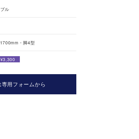
ーブル
700mm・脚4型
3,300
は専用フォームから