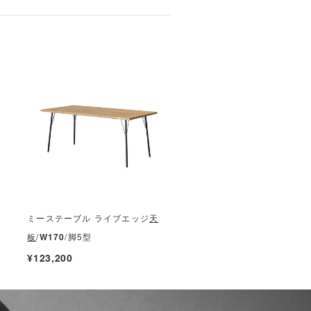
ミーステーブル ライブエッジ
天
板
/
W170
/脚5型
¥123,200