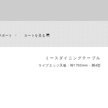
サポート
カートを見る
オーダー制作
ファブリック
ベッド
ード
ラグ
ベッドフレーム
ミースダイニングテーブル
クッション
ライブエッジ天板・W1700mm・脚4型
ード
ット
ラック