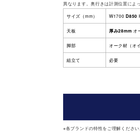
異なります。奥行きは計測位置によ
サイズ（mm）
W1700
D850
天板
厚み28mm
オ
脚部
オーク材（オ
組立て
必要
※
各ブランドの特性をご理解ください