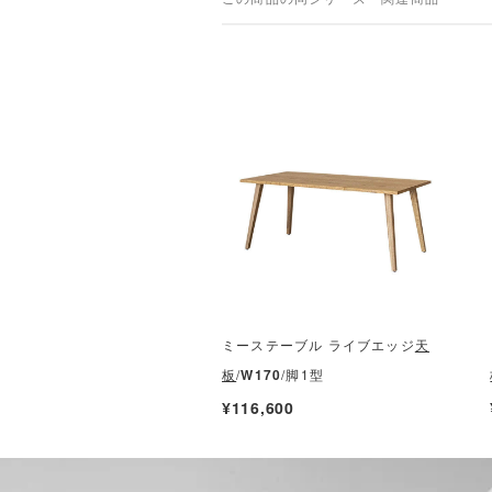
ミーステーブル ライブエッジ
天
板
/
W170
/脚1型
¥116,600